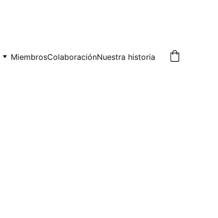
Miembros
Colaboración
Nuestra historia
lmes
Álvaro Obregón